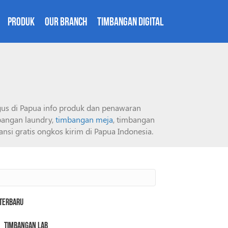
Produk
Our Branch
Timbangan Digital
agus di Papua info produk dan penawaran
bangan laundry,
timbangan meja
, timbangan
i gratis ongkos kirim di Papua Indonesia.
Terbaru
Timbangan Lab