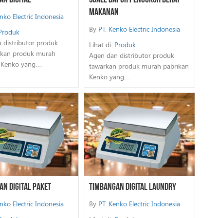
an Digital
Scale Dapur Pengukur Berat
Makanan
nko Electric Indonesia
By
PT. Kenko Electric Indonesia
Produk
 distributor produk
Lihat di:
Produk
kan produk murah
Agen dan distributor produk
n Kenko yang…
tawarkan produk murah pabrikan
Kenko yang…
n Digital Paket
Timbangan Digital Laundry
nko Electric Indonesia
By
PT. Kenko Electric Indonesia