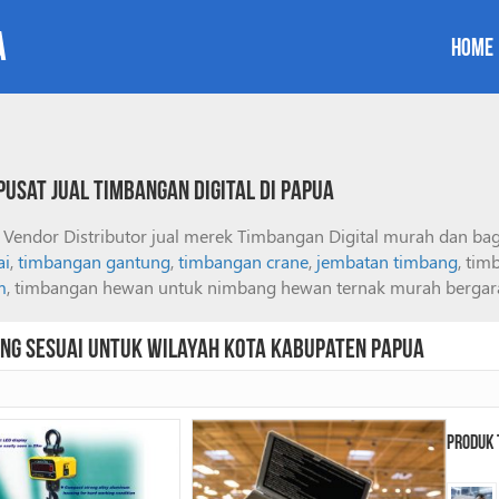
a
Home
usat Jual Timbangan Digital di Papua
er Vendor Distributor jual merek Timbangan Digital murah dan b
ai
,
timbangan gantung
,
timbangan crane
,
jembatan timbang
, tim
m
, timbangan hewan untuk nimbang hewan ternak murah bergarans
ng Sesuai Untuk Wilayah Kota Kabupaten Papua
Produk 