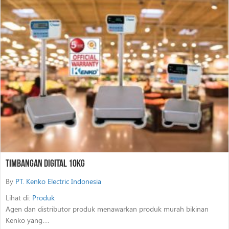
Timbangan Digital 10Kg
By
PT. Kenko Electric Indonesia
Lihat di:
Produk
Agen dan distributor produk menawarkan produk murah bikinan
Kenko yang…